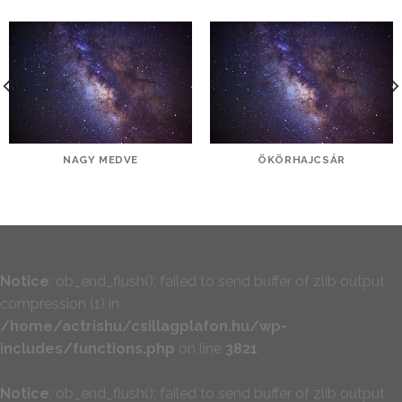
NAGY MEDVE
ÖKÖRHAJCSÁR
Notice
: ob_end_flush(): failed to send buffer of zlib output
compression (1) in
/home/actrishu/csillagplafon.hu/wp-
includes/functions.php
on line
3821
Notice
: ob_end_flush(): failed to send buffer of zlib output