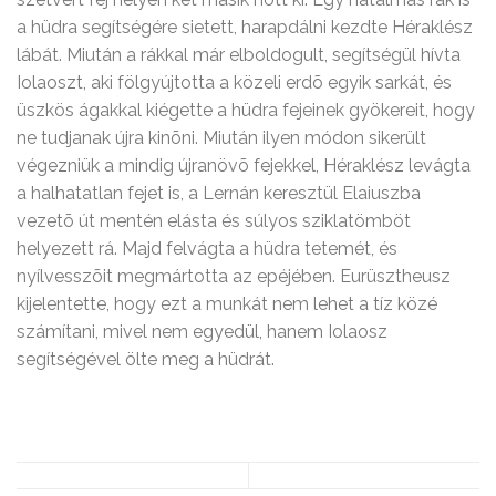
a hüdra segítségére sietett, harapdálni kezdte Héraklész
lábát. Miután a rákkal már elboldogult, segítségül hívta
Iolaoszt, aki fölgyújtotta a közeli erdõ egyik sarkát, és
üszkös ágakkal kiégette a hüdra fejeinek gyökereit, hogy
ne tudjanak újra kinõni. Miután ilyen módon sikerült
végezniük a mindig újranövõ fejekkel, Héraklész levágta
a halhatatlan fejet is, a Lernán keresztül Elaiuszba
vezetõ út mentén elásta és súlyos sziklatömböt
helyezett rá. Majd felvágta a hüdra tetemét, és
nyílvesszõit megmártotta az epéjében. Eurüsztheusz
kijelentette, hogy ezt a munkát nem lehet a tíz közé
számítani, mivel nem egyedül, hanem Iolaosz
segítségével ölte meg a hüdrát.