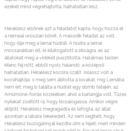
ezeket mind végrehajtotta, halhatatlan lesz.
Héraklész elsõnek azt a feladatot kapta, hogy hozza el
a nemeai oroszlán bõrét. A második feladat az volt,
hogy ölje meg a lernai hüdrát. A hüdra a lernai
mocsarakban élt, ki-kilátogatott a síkságra, és az
állatokat meg a vidéket pusztította. Hatalmas testén
kilenc fej nõtt, ebbõl nyolc halandó, a középsõ
halhatatlan. Héraklész kocsira szállt  Iolaosz volt a
kocsihajtója  s meg sem állította a lovakat, míg Lernába
nem ért; meg is találta a hüdrát egy domb tetején, az
Amümóné-forrás közelében, ahol a barlangja volt. Tüzes
nyilakat zúdított rá, hogy kicsalogassa. Amikor végre
elõjött, Héraklész megragadta és lefogta, az állat
azonban a lábára tekeredett. Az sem segített, hogy
Héraklész buzogánnyal kezdte ütni a fejeit: mert minden
szétvert fej helyén két másik nõtt ki. Egy hatalmas rák is