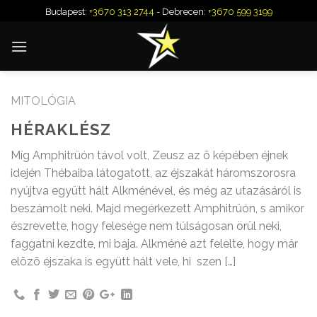
Skip
Budapest:
+3670 313 2744
- Debrecen:
+3670 599 3199
to
content
MITOLÓGIA
HÉRAKLÉSZ
Míg Amphitrüón távol volt, Zeusz az õ képében éjnek
idején Thébaiba látogatott, az éjszakát háromszorosra
nyújtva együtt hált Alkménével, és még az utazásáról is
beszámolt neki. Majd megérkezett Amphitrüón, s amikor
észrevette, hogy felesége nem túlságosan örül neki,
faggatni kezdte, mi baja. Alkméné azt felelte, hogy már
elõzõ éjszaka is együtt hált vele, hi szen […]