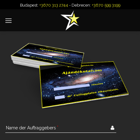
Skip
Budapest:
+3670 313 2744
- Debrecen:
+3670 599 3199
to
content
Name der Auftraggebers