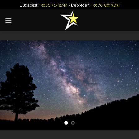
Skip
Budapest:
+3670 313 2744
- Debrecen:
+3670 599 3199
to
content