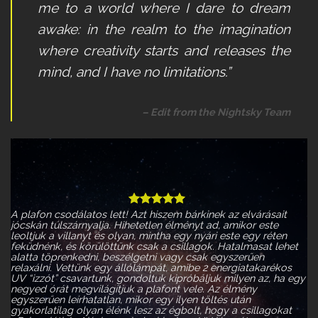
me to a world where I dare to dream
awake: in the realm to the imagination
where creativity starts and releases the
mind, and I have no limitations.”
– Edit from the Nightsky Team
A plafon csodálatos lett! Azt hiszem bárkinek az elvárásait
jócskán túlszárnyalja. Hihetetlen élményt ad, amikor este
leoltjuk a villanyt és olyan, mintha egy nyári este egy réten
feküdnénk, és körülöttünk csak a csillagok. Hatalmasat lehet
alatta töprenkedni, beszélgetni vagy csak egyszerűen
relaxálni. Vettünk egy állólámpát, amibe 2 energiatakarékos
UV “izzót” csavartunk, gondoltuk kipróbáljuk milyen az, ha egy
negyed órát megvilágítjuk a plafont vele. Az élmény
egyszerűen leírhatatlan, mikor egy ilyen töltés után
gyakorlatilag olyan élénk lesz az égbolt, hogy a csillagokat