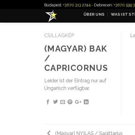
Skip
Budapest:
+3670 313 2744
- Debrecen:
+3670 599 
to
ÜBER UNS
WAS IST S
content
GESCHÄFTSMÖGLICHKE
CSILLAGKÉP
Le
(MAGYAR) BAK
/
CAPRICORNUS
Leider ist der Eintrag nur auf
Ungarisch verfügbar.
(Magyar) NYILAS / Sagittarius