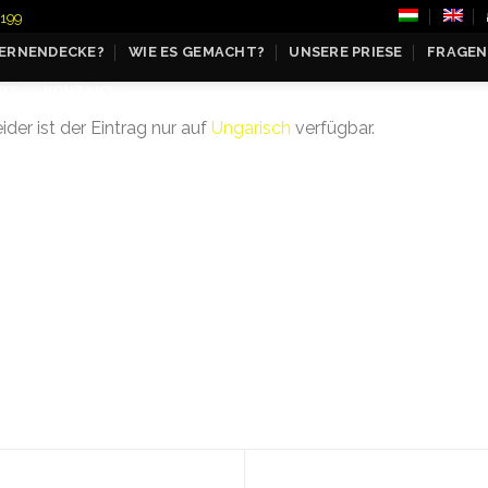
3199
TERNENDECKE?
WIE ES GEMACHT?
UNSERE PRIESE
FRAGEN
IT
KONTAKT
ider ist der Eintrag nur auf
Ungarisch
verfügbar.