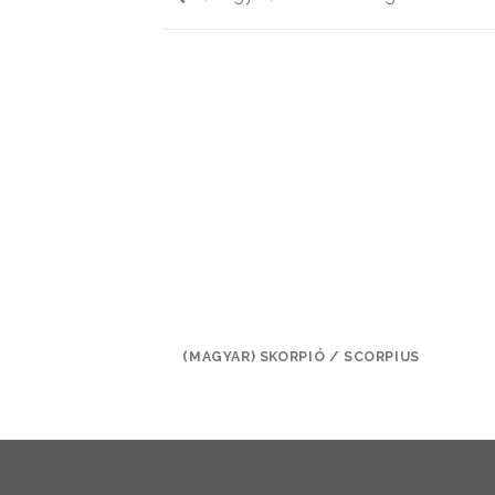
ÉRLEG / LIBRA
(MAGYAR) SKORPIÓ / SCORPIUS