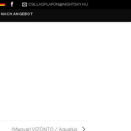
CSILLAGPLAFON@NIGHTSKY.HU
 NACH ANGEBOT
(Magyar) VIZÖNTŐ / Aquarius